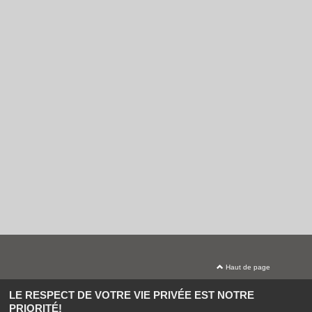
Haut de page
LE RESPECT DE VOTRE VIE PRIVÉE EST NOTRE
Avenue Justes Parmi les Nations, 34600 Bédarieux |
Mentions légales
|
Contact
|
PRIORITÉ!