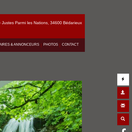
Justes Parmi les Nations, 34600 Bédarieux
AIRES & ANNONCEURS
PHOTOS
CONTACT
|
|