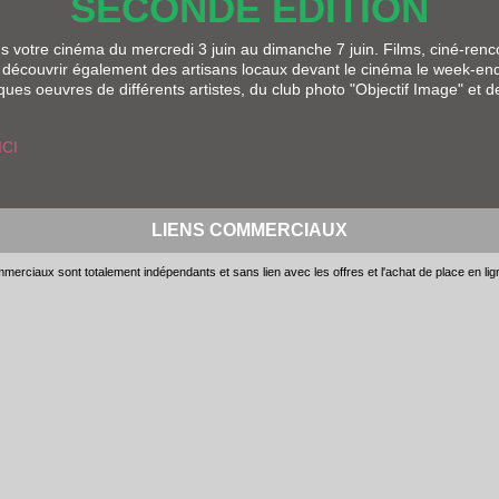
SECONDE ÉDITION
s votre cinéma du mercredi 3 juin au dimanche 7 juin. Films, ciné-rencon
découvrir également des artisans locaux devant le cinéma le week-end 
ues oeuvres de différents artistes, du club photo "Objectif Image" et
ICI
LIENS COMMERCIAUX
merciaux sont totalement indépendants et sans lien avec les offres et l'achat de place en li