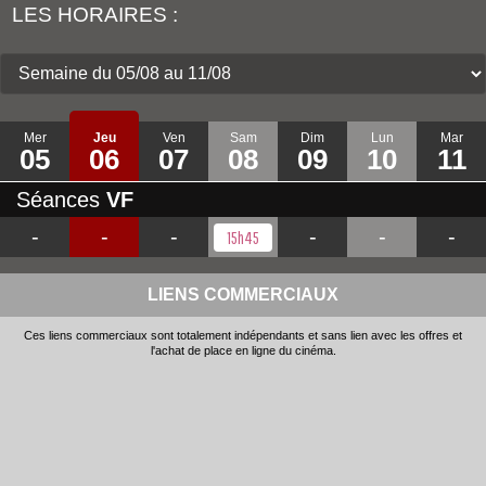
LES HORAIRES :
Mer
Jeu
Ven
Sam
Dim
Lun
Mar
05
06
07
08
09
10
11
Séances
VF
-
-
-
-
-
-
15h45
LIENS COMMERCIAUX
Ces liens commerciaux sont totalement indépendants et sans lien avec les offres et
l'achat de place en ligne du cinéma.