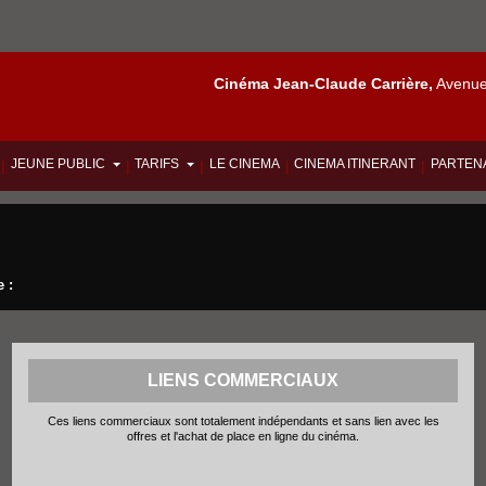
Cinéma Jean-Claude Carrière,
Avenue 
JEUNE PUBLIC
TARIFS
LE CINEMA
CINEMA ITINERANT
PARTEN
|
|
|
|
|
 :
LIENS COMMERCIAUX
Ces liens commerciaux sont totalement indépendants et sans lien avec les
offres et l'achat de place en ligne du cinéma.