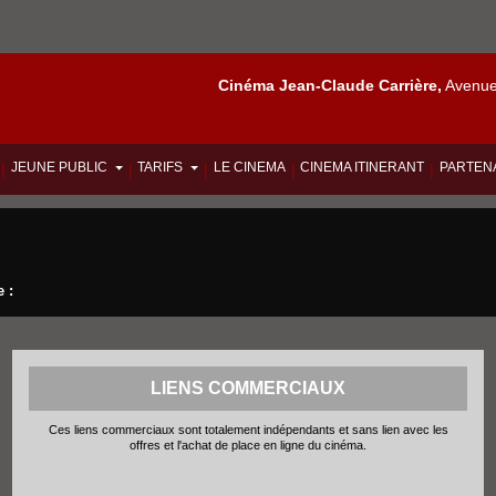
Cinéma Jean-Claude Carrière,
Avenue 
JEUNE PUBLIC
TARIFS
LE CINEMA
CINEMA ITINERANT
PARTEN
|
|
|
|
|
 :
LIENS COMMERCIAUX
Ces liens commerciaux sont totalement indépendants et sans lien avec les
offres et l'achat de place en ligne du cinéma.